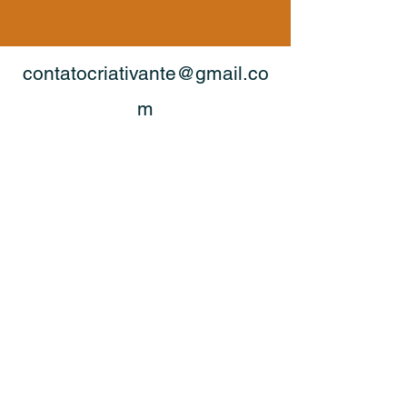
contatocriativante@gmail.co
m
©
2023 - 2026
por Criativante. CNPJ